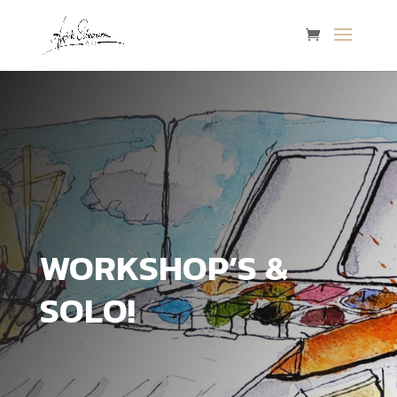
WORKSHOP’S &
SOLO!