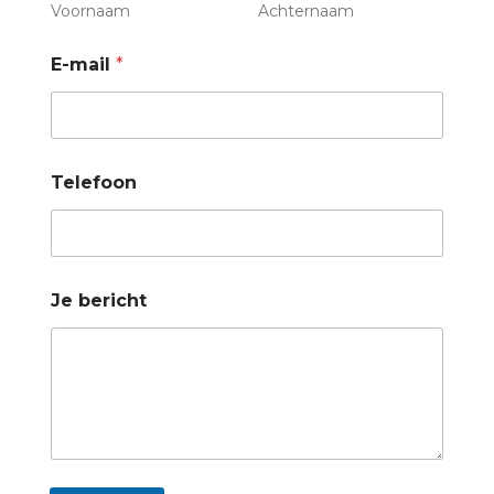
Voornaam
Achternaam
E-mail
*
N
Telefoon
a
a
m
*
T
e
Je bericht
l
e
f
o
o
n